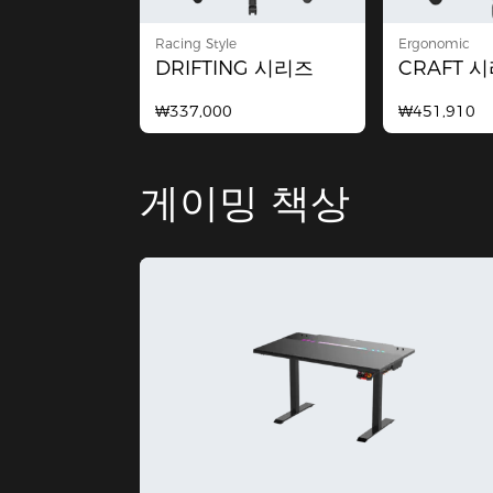
Racing Style
Ergonomic
DRIFTING 시리즈
CRAFT 
₩337,000
₩451,910
게이밍 책상