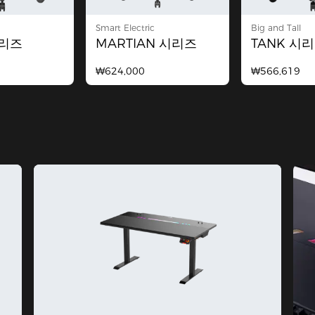
Smart Electric
Big and Tall
시리즈
MARTIAN 시리즈
TANK 시
₩624,000
₩566,619