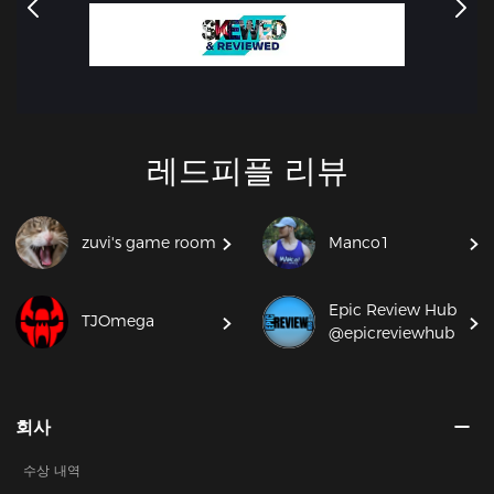
레드피플 리뷰
zuvi's game room
Manco1
Epic Review Hub
TJOmega
@epicreviewhub
회사
수상 내역