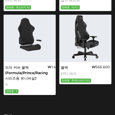
EPU 레자
발수 패브릭
판매중
엑스라지 XL
판매중
라지 L
₩14,100
₩566,600
의자 커버 블랙
블랙
(Formula/Prince/Racing
EPU 레자
시리즈용 유니버설)
판매중
투엑스라지 XXL
A
판매중
F