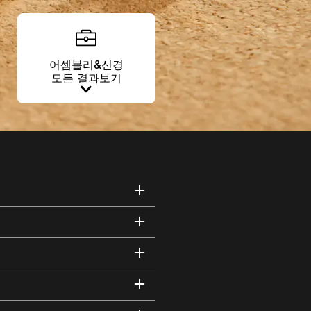
어셈블리&신경
모든 결과보기