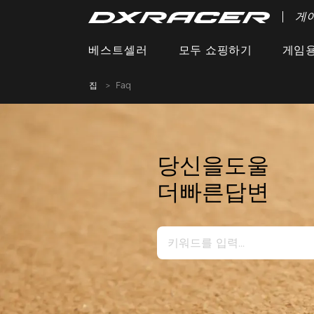
게
베스트셀러
모두 쇼핑하기
게임용
집
Faq
당신을도울
더빠른답변