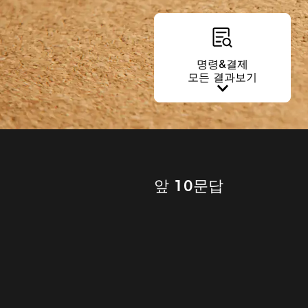
명령&결제
모든 결과보기
앞 10문답