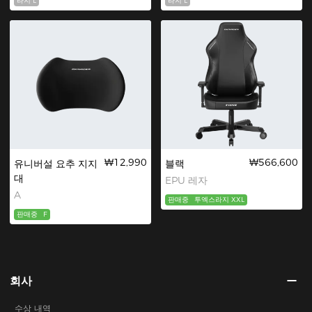
라지 L
라지 L
₩12,990
₩566,600
유니버설 요추 지지
블랙
대
EPU 레자
A
판매중
투엑스라지 XXL
판매중
F
회사
수상 내역