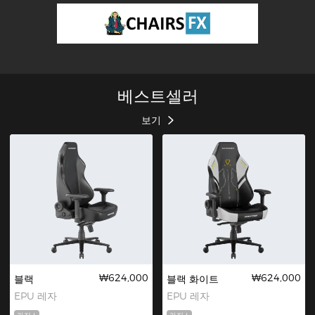
베스트셀러
보기
₩624,000
₩624,000
블랙
블랙 화이트
EPU 레자
EPU 레자