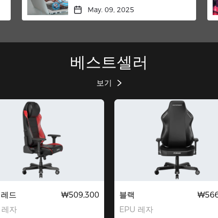
May. 09, 2025
베스트셀러
보기
 레드
₩509,300
블랙
₩566
 레자
EPU 레자