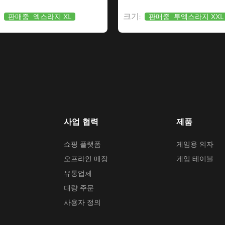
크기:
판매중
엑스라지 XL
판매중
투엑스라지 XXL
사업 협력
제품
쇼핑 플랫폼
게임용 의자
오프라인 매장
게임 테이블
유통업체
대량 주문
사용자 정의