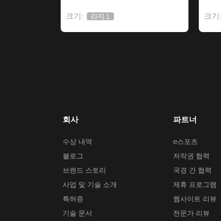
크기:
크기:
라지 L
품
절
회사
파트너
수상 내역
e스포츠
블로그
저작권 협력
브랜드 스토리
국경 간 협력
사업 및 기술 소개
제휴 프로그램
특허증
웹사이트 리뷰
기술 문서
전문가 리뷰