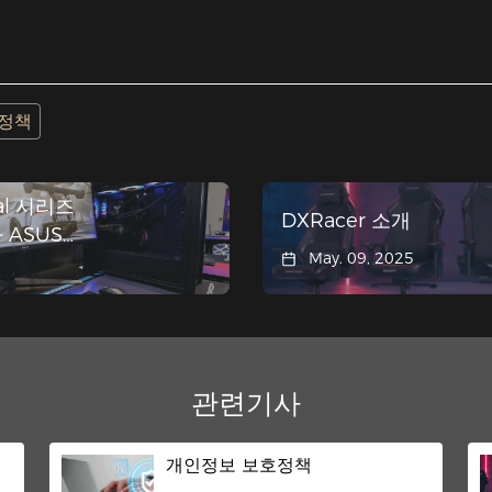
 정책
al 시리즈
DXRacer 소개
 ASUS
May. 09, 2025
조종석"에
관련기사
개인정보 보호정책