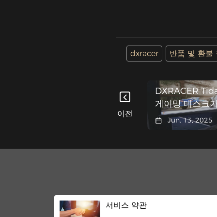
dxracer
반품 및 환불
DXRACER Tid
게이밍 데스크가
이전
"하이퍼게이밍 
Jun. 13, 2025
충돌
서비스 약관